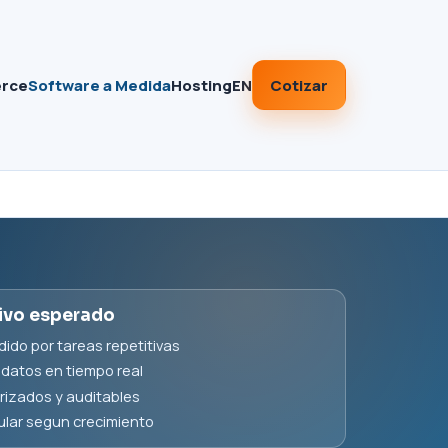
Cotizar
rce
Software a Medida
Hosting
EN
ivo esperado
ido por tareas repetitivas
 datos en tiempo real
izados y auditables
ular segun crecimiento