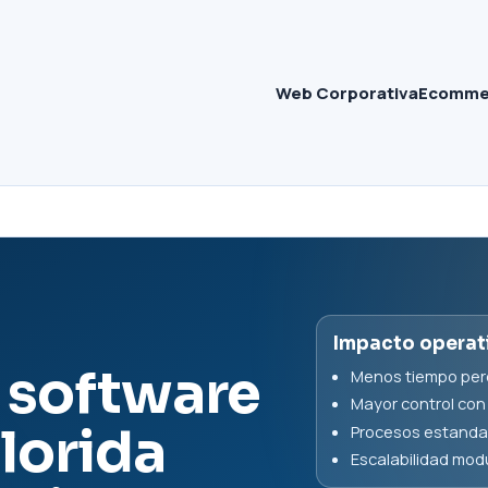
Web Corporativa
Ecomme
Impacto operat
 software
Menos tiempo perd
Mayor control con
lorida
Procesos estandar
Escalabilidad mod